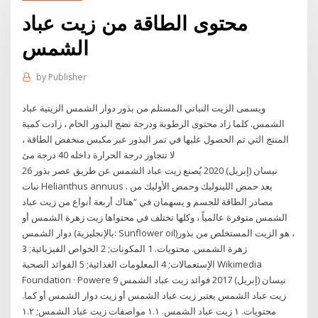
محتوى الطاقة من زيت عباد
الشمس
by
Publisher
ويسمى الزيت النباتي المستلم من بذور دوار الشمس الزيتية عباد
الشمس. كلما زاد محتوى الرطوبة ودرجة نضج البذور الخام ، زادت كمية
المنتج التي تم الحصول عليها في تمر البذور عبر مكبس منخفض الطاقة ،
لا تتجاوز درجة الحرارة داخله 40 درجة مئ
26 نيسان (إبريل) 2020 يُصنع زيت عباد الشمس عن طريق عصر بذور
نبات Helianthus annuus . يعد حمض اللينوليك وحمض الأوليك من
مصادر الطاقة للجسم و يسهمان في “هناك أربعة أنواع من زيت عباد
الشمس متوفرة عالمياً ، وكلها تختلف في محتواها زيت زهرة الشمس أو
دوار الشمس (بالإنجليزية: Sunflower oil)‏، هو الزيت المستخلص من بذور
زهرة الشمس. محتويات. 1 المكونات; 2 الخواص الفيزيائية; 3
الإستعمالات; 4 المعلومات الغذائية; 5 الفوائد الصحية Wikimedia
Foundation · Powere 9 نيسان (إبريل) 2017 فوائد زيت عباد الشمس
زيت عباد الشمس يعتبر زيت عباد الشمس أو زيت دوار الشمس أو كما.
محتويات. ١ زيت عباد الشمس. ١.١ مواصفات زيت عباد الشمس; ١.٢