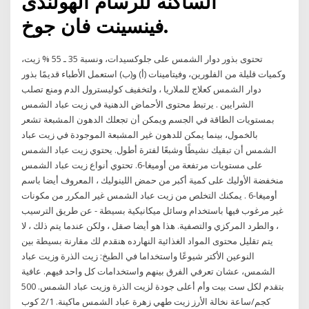
الساكنه للرسام الهولندى
فينسينت فان جوخ.
تحتوى بذور دوار الشمس على جلوكسيدات، ونسبة 35 ـ 55 % زيت،
وكميات قليلة من الفلورين، وفيتامينات (أ) و(ب) استعمل الأطباء قديمًا بذور
دوار الشمس كعلاج للملاريا ، ولتخفيف كوليسترول الدم ومنع تصلب
الشرايين . يرتبط محتوى الأحماض الدهنية في زيت عباد الشمس
بمستويات الطاقة في الجسم ويمكن أن تجعلك الدهون المشبعة تشعر
بالخمول، بينما يمكن للدهون غير المشبعة الموجودة في زيت عباد
الشمس أن تبقيك نشيطًا وشبعًا لفترة أطول. يحتوي زيت عباد الشمس
على مستويات مرتفعة من أوميغا-6. تحتوي أنواع زيت عباد الشمس
منخفضة الأوليك على كمية أكبر من حمض اللينوليك ، المعروف أيضا باسم
أوميغا-6 . يمكنك التخلص من زيت عباد الشمس غير المكرر من مكونات
غير مرغوب فيها باستخدام وسائل ميكانيكية بسيطة - عن طريق الترسيب
، والطرد المركزي والتصفية. هذا هو أيضا صقل ، ولكن عندما يتم ذلك ، لا
يتم تقليل محتوى المواد الغذائية النهارده هنقدم لك مقارنة بسيطة بين
النوعين الأكتر شيوعًا واستخداما في الطبخ: زيت الذرة وزيت عباد
الشمس، عشان تعرفي الفرق بينهم واستخدامات كل واحد فيهم. عافية
بتقدم لكل ست بيت وأم أعلى جودة لزيت الذرة وزيت عباد الشمس. 500
كجم/ساعة نخالة الأرز زيت طهي زهرة عباد الشمس ماكينة. 2/1 كوب