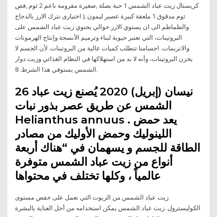
كريستال زيت عباد الشمس 1 حبة بصلة ,صغيرة مفرومة ناعم 2 ثوم ,فص
ثوم مدقوق 1 ملعقة كبيرة عصير ليمون ,( اختيارى نترك الارز بالدجاج
والطماطم الى ان يستوي الارز حوالي يحتوي زيت عباد الشمس على
البروتينات، التي تعتبر حيوية لبناء وترميم الأنسجة وإنتاج الهرمونات
والانزيمات. اجسامنا تتطلب كميات عالية من البروتينات. لأن الجسم لا
يخزن البروتينات، وأنه لا بد من استهلاكها في النظام الغذائي وزيت دوار
الشمس يستوفي هذا الشرط. 8.
26 نيسان (إبريل) 2020 يُصنع زيت عباد
الشمس عن طريق عصر بذور نبات
Helianthus annuus . يعد حمض
اللينوليك وحمض الأوليك من مصادر
الطاقة للجسم و يسهمان في “هناك أربعة
أنواع من زيت عباد الشمس متوفرة
عالمياً ، وكلها تختلف في محتواها
زيت عباد الشمس من الزيوت التي تعمل على خفض مستوى
الكوليسترول. زيت عباد الشمس يمكن استخدامه من أجل العناية بالبشرة