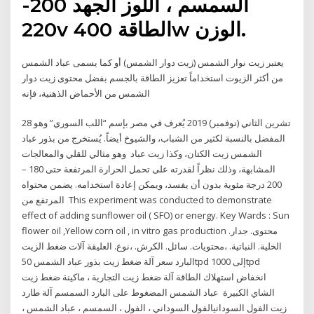
السمسم ، اللوز الجهد 200-
220v الطاقة 400w الوزن.
يعتبر زيت نوار الشمس (زيت دوار الشمس) أو كما يسمى عباد الشمس
من أكثر الزيوت استخداماً تعزيز الطاقة بالجسم بفضل محتوى زيت دوار
الشمس من الأحماض الذهنية، فإنه
28 تشرين الثاني (نوفمبر) 2019 يُعرف في مصر بإسم “اللب السوري” وهو
المفضل بالنسبة لكثير من الشباب، والشيوخ أيضاً. يُستخرج من بذور عباد
الشمس زيت الكتان، وكذا زيت عباد وهو مثالي للقلي والمعالجات
المشابهة، وذلك نظراً لقدرته على تحمل الحرارة المرتفعة حتى 180 –
200 درجة مئوية بدون أن يفسد، ويمكن إعادة استخدامه. يضمن محتواه
المرتفع من This experiment was conducted to demonstrate
effect of adding sunflower oil ( SFO) or energy. Key Wards : Sun
flower oil ,Yellow corn oil , in vitro gas production محتوى. جدار.
الخلية. النباتية. ،محتويات. سائل. الكرش. ،نوع. العليقة آلات ضغط الزيت
البارد سعر آلة ضغط زيت بذور عباد الشمس 50tpd إلى 1000tpd
انخفاض استهلاك الطاقة آلة ضغط زيت التجارية ، ماكينة ضغط زيت
الشاي الكبيرة عباد الشمس المضغوط على البارد السمسم آلة طارد
زيت الفول السودانيالفول السوداني ، الفول ، السمسم ، عباد الشمس ،