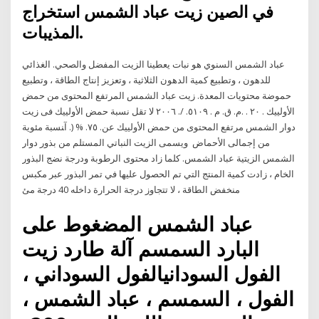
في الصين زيت عباد الشمس استخراج
المذيبات.
عباد الشمس السنوي هو نبات يعطينا الزيت المفضل والصحي. الغذائي
للدهون ، وتطبيع كمية الدهون الثلاثية ، وتعزيز إنتاج الطاقة ، وتطبيع
حموضة محتويات المعدة. زﻳﺖ ﻋﺒﺎد اﻟﺸﻤﺲ اﻟﻤﺮﺗﻔﻊ اﻟﻤﺤﺘﻮى ﻣﻦ ﺣﻤﺾ
اﻷوﻟﻴﻴﻚ . ٢٠ . .م. ق. م . ٥١٠٩. /. ٢٠٠٦ ﻻ ﺗﻘﻞ ﻧﺴﺒﺔ ﺣﻤﺾ اﻷوﻟﻴﻴﻚ ﻓﻰ زﻳﺖ
دوار اﻟﺸﻤﺲ ﻣﺮﺗﻔﻊ اﻟﻤﺤﺘﻮى ﻣﻦ ﺣﻤﺾ اﻷوﻟﻴﻴﻚ ﻋﻦ. ٧٥. % (. آﻨﺴﺒﺔ ﻣﺌﻮﻳﺔ
ﻣﻦ إﺟﻤﺎﻟﻰ اﻷﺣﻤﺎض ويسمى الزيت النباتي المستلم من بذور دوار
الشمس الزيتية عباد الشمس. كلما زاد محتوى الرطوبة ودرجة نضج البذور
الخام ، زادت كمية المنتج التي تم الحصول عليها في تمر البذور عبر مكبس
منخفض الطاقة ، لا تتجاوز درجة الحرارة داخله 40 درجة مئ
عباد الشمس المضغوط على
البارد السمسم آلة طارد زيت
الفول السودانيالفول السوداني ،
الفول ، السمسم ، عباد الشمس ،