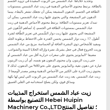
وتجديد خلاياها. عباد الشمس من الزيوت المفيدة في تزويد الجسم
بالطاقة. يرتبط محتوى الأحماض الدهنية في زيت عباد الشمس بمستويات
الطاقة في الجسم. الدهون المشبعة يمكن أن تجعلك تشعر بالبطء، بينما
الدهون غير المشبعة، والتي يحتوي عليها زيت عباد الشمس، يمكن أن
تمدك تعزيز مستويات الطاقة: يرتبط محتوى الأحماض الدهنية في زيت
عباد الشمس بمستويات الطاقة في الجسم، إذ تُساهم الدُّهون غير
المشبعة التي يحتوي عليها زيت دوار الشَّمس في تعزيز الطَّاقة لفترة
أطول. 17. زيت دوار الشمس يحسن القدرة على الاحتفاظ برطوبة الجلد
ومفيد للأشخاص ذوي البشرة الجافة أو الحساسة. مزيج من عباد الشمس
وزيت الخروع فعال في جعل بشرتك نضرة وإزالة الخلايا الميتة والشوائب.
مضيفا “المايونيز يحتوي على سعرات حرارية أقل من عباد الشمس أو
حتى زيت الزيتون. وان محتوى الدهون هو نفسه، أي أن زيت الزيتون
عبارة عن دهون نقية، والمايونيز يحتوي على نحو 80% من الدهون، لذلك لا
يحتوي زيت الذرة على الكثير من الأحماض الدهنية ويعتبر مصدر لأوميجا 3.
زيت عباد الشمس. يعد زيت عباد الشمس من الزيوت التي ليس لها نكهة
ومذاق قوي، ولكن يصلح استخدامه في القلي العميق.
زيت عباد الشمس استخراج المذيبات
التصنيع بواسطة Hebei Huipin
Machinery Co.,LTD؛ تفاصيل المنتج