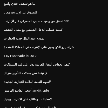
ما هو تصنيف خندق واسع
التسوق عبر الإنترنت مجانا
تحقق من رصيد حسابي المصرفي عبر الإنترنت pnb
كيفية حساب الدخل الحقيقي مع معدل التضخم
نموذج عقد المال جدية العقارات
شراء بيزو الكولومبي على الإنترنت في المملكة المتحدة
Toy r us trade in 2019
كيف انخفاض أسعار الفائدة تؤثر على قيم الممتلكات
كيفية خفض معدلات التأمين منزلك
الأسهم العامة العلامة التجارية الجديدة
أسعار الفائدة الهامش amditrade
الانطباعات وظائف على الانترنت بوتيك
تاجر المدرسة كونور بروغيمان دي في دي