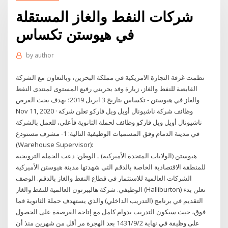
شركات النفط والغاز المستقلة
في هيوستن تكساس
by
author
نظمت غرفة التجارة الامريكية في مملكة البحرين، وبالتعاون مع الشركة
القابضة للنفط والغاز، زيارة وفد بحريني رفيع المستوى لمنتدى النفط
والغاز في هيوستن - تكساس بتاريخ 3 ابريل 2019؛ بهدف بحث الفرص
Nov 11, 2020 · وظائف شركة ناشيونال أويل ويل فاركو تعلن شركة
ناشيونال أويل ويل فاركو وظائف لحملة الثانوية فأعلي، للعمل بالشركة
في مدينة الدمام وفق المسميات الوظيفية التالية: 1- مشرف مستودع
(Warehouse Supervisor):
هيوستن (الولايات المتحدة الأميركية) ـ الوطن: دعت الحملة الترويجية
للمنطقة الاقتصادية الخاصة بالدقم التي شهدتها مدينة هيوستن الأميركية
الشركات العالمية للاستثمار في قطاع النفط والغاز بالدقم. الوصف
الوظيفي. شركة هاليبرتون العالمية للنفط والغاز (Halliburton) تعلن بدء
التقديم في برنامج (التدريب الداخلي) والذي يستهدف حملة الثانوية فما
فوق، حيث سيكون التدريب بدوام كامل مع إتاحة الفرصةة على الحصول
على وظيفة في نهاية 2‏‏/9‏‏/1431 بعد الهجرة مر أقل من شهرين منذ أن