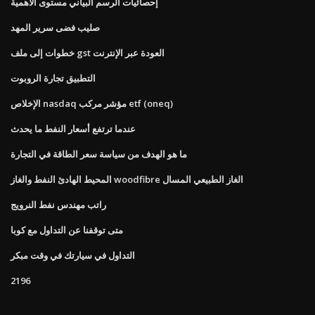
إحصائيات الرسم البياني مستوى الأهمية
صليب فضى سرير المهد
خطوات إلى ملف gst العودة عبر الإنترنت
التطبيق تجارة الروبوت
الإخلاص nasdaq مؤشر مركب etf (oneq)
عندما ترتفع أسعار النفط ما يحدث
ما هو الهدف من سياسة سعر الطاقة في التجارة
المحيط الهادئ النفط والغاز woodfibre الغاز الطبيعي المسال
راتب مهندس نفط النرويج
متى توقفنا عن التداول مع كوبا
التداول في سيارتك في وقت مبكر
2196