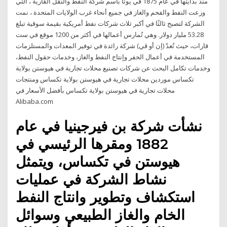
منذ بدايتها في عام 1875 في يوتا باسم شركة النفط والنقل القارية ، التي
وزعت النفط والفحم والغاز في جميع أنحاء غرب الولايات المتحدة ، نمت
الشركة لتصبح ثالثًا في أكبر ثلاث شركات نفط أمريكية بقيمة سوقية تبلغ
53.28 مليار دولار. وهي تُمارس أعمالها في أكثر من 1200 موقع في ست
قارات، حيث تُعدّ (إن أو ڤي) شركة رائدة في توفير المعدات والمستلزمات
المستخدمة في أعمال الحفر وإنتاج النفط والغاز، وخدمات حقول النفط،
وخدمات تكامل البحث عن شركات تصنيع محلات تجارية في هيوستن بولاية
تكساس موردين محلات تجارية في هيوستن بولاية تكساس ومنتجات
محلات تجارية في هيوستن بولاية تكساس بأفضل الأسعار في
Alibaba.com
نشأت شركة بن فيرجينيا في عام
1882 ومقرها الرئيسي في
هيوستن في تكساس، ويتمثل
نشاط الشركة في عمليات
استكشاف وتطوير وانتاج النفط
الخام والغاز الطبيعي وسوائل