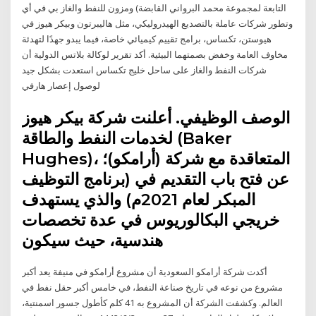
التابعة لمجموعة محمد البرواني القابضة) ومزون للنفط والغاز بي في أي
وتطور شركات عاملة بالتصديع الهيدروليكي، مثل هاليبرتون وبيكر هيوز في
هيوستن، تكساس، برامج تقييم كيميائي خاصة، فيما يبدو جهدًا لتهدئة
مخاوف العامة وخفض بصمتهما البيئية. أكد تقرير لوكالة بلاتس الدولية أن
شركات النفط والغاز على ساحل خليج تكساس استعدت بشكل جيد
لوصول إعصار هارفي
الوصف الوظيفي. أعلنت شركة بيكر هيوز
لخدمات النفط والطاقة (Baker
Hughes)، المتعاقدة مع شركة (أرامكو)؛
عن فتح باب التقديم في (برنامج التوظيف
المبكر لعام 2021م) والذي يستهدف
خريجي البكالوريوس في عدة تخصصات
هندسية، حيث سيكون
أكدت شركة أرامكو السعودية أن مشروع أرامكو في منيفة يعد أكبر
مشروع من نوعه في تاريخ صناعة النفط، في خامس أكبر حقل نفط في
العالم. وكشفت الشركة أن المشروع به 41 كلم كأطول جسور اسمنتية،