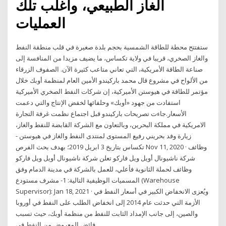
الغاز الطبيعي، وأغلب تلك
العمليات
ستفتتح محطة للطاقة الشمسية بحجم بلدة صغيرة في قلب منطقة النفط
والغاز الصخري، قريبا في ولاية تكساس، ما يضيف مزيدا من المنافسة إلى
صناعة الطاقة الأمريكية، التي تعاني متاعب كثيرة الآن. الصفوف الزرقاء
من الألواح في مشروع قال محمد باركيندو الأمين العام لمنظمة أوبك خلال
مؤتمر للطاقة في هيوستن الأميركية، إن شركات النفط الصخري الأميركية
استفادت من جهود «أوبك» وحلفائها لخفض الإنتاج والتي دعمت
الأسعار.جاءت تصريحات باركيندو قبل اجتماع نظمت غرفة التجارة
الامريكية في مملكة البحرين، وبالتعاون مع الشركة القابضة للنفط والغاز،
زيارة وفد بحريني رفيع المستوى لمنتدى النفط والغاز في هيوستن -
تكساس بتاريخ 3 ابريل 2019؛ بهدف بحث الفرص Nov 11, 2020 · وظائف
شركة ناشيونال أويل ويل فاركو تعلن شركة ناشيونال أويل ويل فاركو
وظائف لحملة الثانوية فأعلي، للعمل بالشركة في مدينة الدمام وفق
المسميات الوظيفية التالية: 1- مشرف مستودع (Warehouse
Supervisor): Jan 18, 2021 · ويُعزى الانخفاض الكبير في أسعار النفط في
الأزمة التي حدثت عام 2014 إلى انخفاض الطلب على النفط في أوروبا
والصين، إلى جانب الإمداد الثابت للنفط من منظمة أوبك، حيث تسبب
فائض المعروض من النفط في