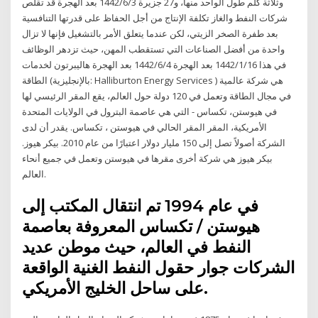
وثلاثة كلم طول الواحد منها، و27 جزيرة 3‏‏/6‏‏/1442 بعد الهجرة قد تقلص
شركات النفط والغاز تكلفة الإنتاج من أجل الحفاظ على قدرتها التنافسية
بعد طفرة الصخر الزيتي، لكن عندما يتعلق الأمر بالتشغيل فإنها لا تزال
واحدة من أفضل الصناعات التي تستقطب المهن، حيث تزدهر الوظائف
في هذا 16‏‏/1‏‏/1442 بعد الهجرة 4‏‏/6‏‏/1442 بعد الهجرة هاليبرتون لخدمات
الطاقة (بالإنجليزية: Halliburton Energy Services ) هي شركة عالمية
في مجال الطاقة وتعمل في 120 دولة حول العالم، يقع المقر الرئيسي لها
في هيوستن، تكساس - التي هي عاصمة البترول في الولايات المتحدة
الأمريكية، المقر المقر الحالي في هيوستن ، تكساس. يقدر أن لدى
الشركة أصولاً تصل إلى 150 مليار دولار اعتبارًا من عام 2010. بيكر هيوز.
بيكر هيوز هي شركة أخرى مقرها في هيوستن وتعمل في جميع أنحاء
العالم.
في عام 1994 تم انتقال المكتب إلى
هيوستن / تكساس المعروفة بعاصمة
النفط في العالم، حيث موطن عديد
الشركات جوار حقول النفط الغنية الواقعة
على ساحل الخليج الأمريكي.