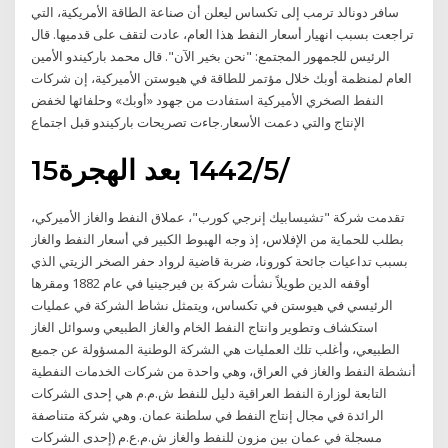
سافر دونالد ترمب إلى تكساس ليعلن أن صناعة الطاقة الأمريكية، التي
تراجعت بسبب انهيار أسعار النفط هذا العام، عادت لتقف على قدميها. قال
الرئيس للجمهور المجتمع: "نحن بخير الآن". قال محمد باركيندو الأمين
العام لمنظمة أوبك خلال مؤتمر للطاقة في هيوستن الأميركية، إن شركات
النفط الصخري الأميركية استفادت من جهود «أوبك» وحلفائها لخفض
الإنتاج والتي دعمت الأسعار.جاءت تصريحات باركيندو قبل اجتماع
15‏‏/5‏‏/1442 بعد الهجرة
تقدمت شركة "تشيسابيك إنرجي كورب"، عملاق النفط والغاز الأميركي،
بطلب للحماية من الإفلاس، إذ وجه الهبوط الكبير في أسعار النفط والغاز
بسبب تداعيات جائحة كورونا، ضربة قاضية لرواد حفر الصخر الزيتي الذي
أوقفه الدين طويلاً نشأت شركة بن فيرجينيا في عام 1882 ومقرها
الرئيسي في هيوستن في تكساس، ويتمثل نشاط الشركة في عمليات
استكشاف وتطوير وانتاج النفط الخام والغاز الطبيعي وسوائل الغاز
الطبيعي، وأغلب تلك العمليات هي الشركة الوطنية المسؤولة عن جميع
أنشطة النفط والغاز في العراق، وهي واحدة من شركات الخدمات النفطية
التابعة لوزارة النفط العراقية دليل للنفط ش.م.م هي إحدى الشركات
الرائدة في مجال إنتاج النفط في سلطنة عمان. وهي شركة متناصفة
مسجلة في عمان بين مزون للنفط والغاز ش.م.ع.م (إحدى الشركات