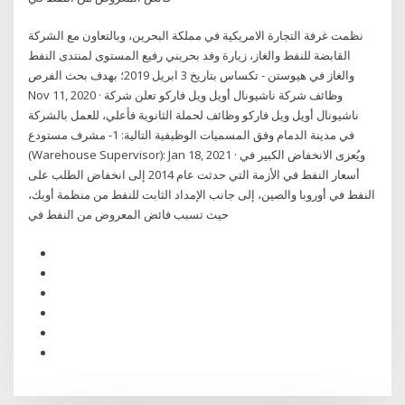
نظمت غرفة التجارة الامريكية في مملكة البحرين، وبالتعاون مع الشركة
القابضة للنفط والغاز، زيارة وفد بحريني رفيع المستوى لمنتدى النفط
والغاز في هيوستن - تكساس بتاريخ 3 ابريل 2019؛ بهدف بحث الفرص
Nov 11, 2020 · وظائف شركة ناشيونال أويل ويل فاركو تعلن شركة
ناشيونال أويل ويل فاركو وظائف لحملة الثانوية فأعلي، للعمل بالشركة
في مدينة الدمام وفق المسميات الوظيفية التالية: 1- مشرف مستودع
(Warehouse Supervisor): Jan 18, 2021 · ويُعزى الانخفاض الكبير في
أسعار النفط في الأزمة التي حدثت عام 2014 إلى انخفاض الطلب على
النفط في أوروبا والصين، إلى جانب الإمداد الثابت للنفط من منظمة أوبك،
حيث تسبب فائض المعروض من النفط في