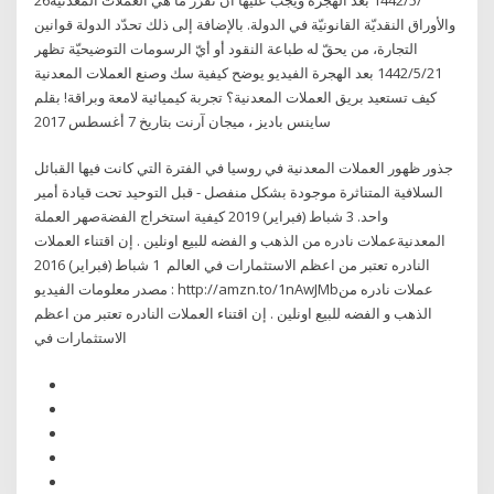
والأوراق النقديّة القانونيّة في الدولة. بالإضافة إلى ذلك تحدّد الدولة قوانين
التجارة، من يحقّ له طباعة النقود أو أيّ الرسومات التوضيحيّة تظهر
21‏‏/5‏‏/1442 بعد الهجرة الفيديو يوضح كيفية سك وصنع العملات المعدنية
كيف تستعيد بريق العملات المعدنية؟ تجربة كيميائية لامعة وبراقة! بقلم
ساينس باديز ، ميجان آرنت بتاريخ 7 أغسطس 2017
جذور ظهور العملات المعدنية في روسيا في الفترة التي كانت فيها القبائل
السلافية المتناثرة موجودة بشكل منفصل - قبل التوحيد تحت قيادة أمير
واحد. 3 شباط (فبراير) 2019 كيفية استخراج الفضةصهر العملة
المعدنيةعملات نادره من الذهب و الفضه للبيع اونلين . إن اقتناء العملات
النادره تعتبر من اعظم الاستثمارات في العالم 1 شباط (فبراير) 2016
مصدر معلومات الفيديو : http://amzn.to/1nAwJMbعملات نادره من
الذهب و الفضه للبيع اونلين . إن اقتناء العملات النادره تعتبر من اعظم
الاستثمارات في