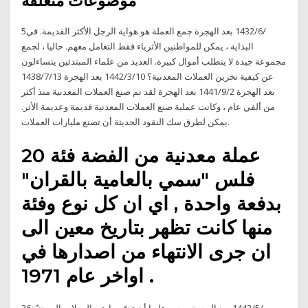
موضوعات متعلقة
5‏‏/6‏‏/1432 بعد الهجرة جمع العملة هو هواية الرجل الأكثر القديمة. في
البداية ، يمكن للمواطنين الأثرياء فقط التعامل معهم. حاليا ، لجمع
مجموعة جيدة لا يتطلب أموال كبيرة. العديد من علماء المبتدئين يتساءلون
عن كيفية تخزين العملات المعدنية؟ 10‏‏/3‏‏/1442 بعد الهجرة 13‏‏/7‏‏/1438
بعد الهجرة 2‏‏/9‏‏/1441 بعد الهجرة لقد تم صنع العملات المعدنية منذ أكثر
من ألفي عام ، وكانت عملية صنع العملات المعدنية قديمة وعديمة الأثر.
يمكن لطرق سك النقود الحديثة أن تصنع مليارات العملات.
عملة معدنية من الفضة فئة 20
فلس "سمي بالعامية بالقران"
بدفعة واحدة , اي ان كل نوع وفئة
منها كانت تظهر بتاريخ معين الى
ان جرى الانتهاء من اصدارها في
اواخر عام 1971 .
26‏‏/5‏‏/1442 بعد الهجرة ويجب عليها أن تقرّر ما هي العملات المعدنيّة