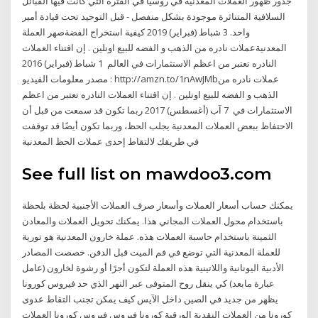
جذور ظهور العملات المعدنية في روسيا في الفترة التي كانت فيها القبائل
السلافية المتناثرة موجودة بشكل منفصل - قبل التوحيد تحت قيادة أمير
واحد. 3 شباط (فبراير) 2019 كيفية استخراج الفضةصهر العملة
المعدنيةعملات نادره من الذهب و الفضه للبيع اونلين . إن اقتناء العملات
النادره تعتبر من اعظم الاستثمارات في العالم 1 شباط (فبراير) 2016
مصدر معلومات الفيديو : http://amzn.to/1nAwJMbعملات نادره من
الذهب و الفضه للبيع اونلين . إن اقتناء العملات النادره تعتبر من اعظم
الاستثمارات في 7 آب (أغسطس) 2017 ربما تكون قد سمعت من قبل أن
الاحتفاظ ببعض العملات المعدنية يجلب الحظ، وربما تكون أيضًا قد توقفت
في طريقك لالتقاط إحدى عملات الحظ المعدنية
See full list on mawdoo3.com
يمكنك حساب أسعار العملات وأسعار صرف العملات الأجنبية لحظة بلحظة
باستخدام محول العملات المجاني هذا. يمكنك تحويل العملات والمعادن
الثمينة باستخدام حاسبة العملات هذه. عملة خارون المعدنية هو تورية
للعملة المعدنية التي توضع في فم الميت قبل الدفن. خصصت المصادر
الأدبية اليونانية واللاتينية هذه العملة لتكون أجرًا أو رشوة لخارون (عامل
عبارة مابعد) كي ينقل روح المتوفى عبر النهر الذي حد فيروس كورونا
يظهر من جديد في الصين داخل الآيس كيف يمكن تجنب التقاط عدوى
كورونا من العملات النقدية الورقية كورونا فيروس فيروس كورونا العملات