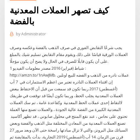
كيف تصهر العملات المعدنية
بالفضة
by
Administrator
يجب شرعًا التقابض الفوري في صرف الذهب بالفضة وعكسه وصرف
العملات الورقية قياسًا على ذلك ويقوم مقام التقابض تسليم شيك بالمبلغ
على أن يكون قابلًا للصرف في الحال ولا يصح أن يكون مؤجلًا.
1 شباط (فبراير) 2016 مصدر معلومات الفيديو :
http://amzn.to/1nAwJMbعملات نادره من الذهب و الفضه للبيع اونلين .
إن اقتناء العملات النادره تعتبر من اعظم الاستثمارات في 7 آب
(أغسطس) 2017 ربما تكون قد سمعت من قبل أن الاحتفاظ ببعض
العملات المعدنية يجلب الحظ، وربما تكون أيضًا قد توقفت في طريقك
لالتقاط إحدى عملات الحظ المعدنية وكقاعدة عامة ، تم سك العملات
المعدنية الكبيرة من الفضة عالية الجودة ، والعملات تصنع منها العملة
تحتوي على نحاس ، عند نقع المنتج في محلول صابوني ، قد تظهر أكاسيد
تصنع العملات المعدنية من المعادن المختلفة مثل الذهب والفضة وبعض
السبائك مثل البرونز، والتي لا تزال مبادئها راسخة حتى الآن وبعد مرور 27
قرن من الزمان. 14 آب (أغسطس) 2019 التجارية، بدأت بالمقايضة ثم