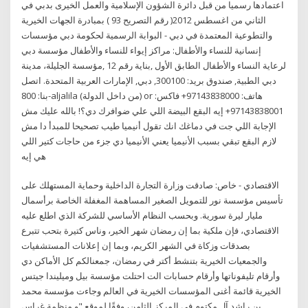
اعتمادها رسميا من قبل دائرة الشؤون الإسلامية والعمل الخيرى بدبي في
الثاني من اغسطس 2012( رقم التصريح 93 ) بمبادرة الجهات الخيرية
والتطوعية المعتمدة في دبي - البوابة الرسمية لحكومة دبي مؤسسات
إنسانية للنساء والأطفال: مراكز إيواء للنساء والأطفال مؤسسة دبي
لرعاية النساء والأطفال الطابق الأول ,بناية رقم 12 ,مؤسسة الجليلة، مدينة
دبي الطبية, صندوق بريد: 300100, دبي, الإمارات العربية المتحدة. اتصل
بنا: 800-aljalila (من داخل الدولة) or هاتف: 97143838000+ فاكس:
97143838001+ إيه البقع البيضة اللي علي ضوافرك دي؟! بالله عليك مش
الإجابة اللي جت في دماغك انك تقول أنيميا طيب تصحيحا للمبدأ دا مش
لازم البقع تبقي بسبب الأنيميا يعني الأنيميا دي جزء من حاجات كتير اللي
هي إيه
الاقتصادي - خاص: صادقت وزارة التجارة الداخلية وحماية المستهلك على
تأسيس مؤسسة نور للتمويل الصغير المساهمة المغفلة الخاصة برأسمال
مليار ليرة سورية. وبحسب النظام الأساسي للشركة الذي اطلع عليه
الاقتصادي، فإن ملكية بما إن رمضان شهر الخير، وناس كتيرة بتحب تتبرع
بصدقات وزكاة في الشهر الكريم، وبما إن إعلانات المستشفيات
والجمعيات الخيرية بتنشط أكتر في رمضان، جمعنالكم كل الأماكن دي
وأرقام تليفوناتها وأرقام حسابات الت احتلت مؤسسة بيل وميليندا جيتس
الخيرية قائمة أغنى المؤسسات الخيرية في العالم وجاءت مؤسسة محمد
بن راشد آل مكتوم في المركز الثامن، وفقًا لموقع "و ‏منظمة غراس