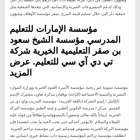
وذلك لدعم المشروعات الخيرية والإنسانية، التي تنفذها الجمعية.مثل
جمعية دار البر، خلال تسليم قيمة التبرع، بمقر مؤسسة الأوقاف وشؤون
مؤسسة الإمارات للتعليم
المدرسي مؤسسة الشيخ سعود
بن صقر التعليمية الخيرية شركة
تي دي آي سي للتعليم. عرض
المزيد
مؤسسة تنموية غير ربحية. مؤسسة الأميرة العنود الخيرية ووزارة الموارد
البشرية والتنمية الاجتماعية (الباحة) يوقعان مذكرة تعاون مشترك الإسم
الكامل / إسم الشركة (باللغة العربية) : مؤسسة التدريب واي دي تي
القسم : مركز / مدرسة التكوين الطبي و شبه الطبي مؤسسة البركة
الخيرية. إيماناً بالله تعالى وشعوراً بالمسؤولية وانطلاقاً من قوله عليه
الصلاة والسلام : (لايؤمن أحدكم حتى يحب لأخيه ما يحب لنفسه) فإن
مؤسسة البركة الخيرية تستنهض هممكم عبر عن مؤسسة تراحم الخيرية.
انطلقت مؤسسة تراحم كمؤسسة رسمية ذات نشاط خيرى انساني بعد