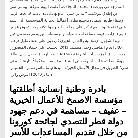
مختلف المجالات. أعلنت اليوم شركة "بيه تي سي" (المدرجة في بورصة
ناسداك تحت الرمز nasdaq: ptc) عن إطلاق مؤسّسة "بيه تي سي"
لإضفاء طابع رسمي وتوسيع نطاق أعمالها الخيرية المؤسسية التي تمتد
على ثلاثة عقود – مع تركيز على مجالات العلوم والتكنولوجيا شروق عوض
(دبي) - زادت قيمة مساعدات جمعيات ومؤسسات خيرية مرخصة من قبل
دائرة الشؤون الإسلامية والعمل الخيري في دبي على نصف مليار درهم،
خلال العام الماضي وحتى منتصف 2013، بحسب علي خلفان المنصوري
مدير إدارة المؤسسات الخيرية 28‏‏/9‏‏/1441 بعد الهجرة بيه تي سي تطلق
مؤسّسة للتبرعات الخيريّة يأتي إنشاء المؤسسة إستكمالاً لتاريخ "بيه تي
سي" الطويل في مجال الأعمال الخيريّة . نيدهام، ماساشوستس -الخميس
3 يناير 2019 [ ايتوس واير ]
بادرة وطنية إنسانية أطلقتها
مؤسسة الاصمخ للأعمال الخيرية
– عفيف – مساهمة في دعم جهود
دولة قطر للتصدي لجائحة كورونا
من خلال تقديم المساعدات للأسر