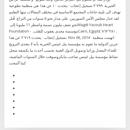
الخيرية‏. ‏‏٢٬٧٩٩‏ تسجيل إعجاب · يتحدث ‏١٠‏ عن هذا‏. ‏هي منظمة تطوعية
تهدف الى تلبية حاجات المجتمع الاساسية في مختلف المجالات منها التعليم
لقد خذل مجلس الأمن السوريين. على مدار نحو 6 سنوات من النزاع، قُتل
نحو نصف مليون نسمة واضطر 11 مليونا إلى ‏Magdi Yacoub Heart
Foundation - مؤسسة مجدى يعقوب للقلب‏, ‏‎Cairo, Egypt‎‏. ‏‏٤٬٨٦٢٬٢٨١‏
تسجيل إعجاب · يتحدث ‏٢٬٧١٩‏ عن هذا‏. Nov 06, 2014 · اتهمت منظمة
جرين الدولية ما تقوم به مؤسسة بيل غيتس الخيرية بأنه لا يتعدى الترويج
للغذاء المعدل وراثيا وتمويل الدول الغنية بحسب أحدث ما يكشفه سجل
نشاط مؤسسة بيل غيتس صاحب مايكروسوفت خلال السنوات الماضية،
كما ألمحت