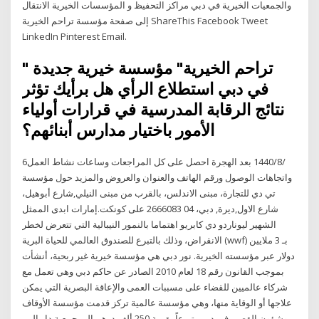
والجمعيات الخيرية في دبي مراكز التحفيظ و المؤسسات الخيرية الانتقال
إلى صفحة مؤسسة تراحم الخيرية ShareThis Facebook Tweet
LinkedIn Pinterest Email.
" تراحم الخيرية" مؤسسة خيرية جديدة
في دبي استطلاع الرأي هل برأيك تؤثر
نتائج الرقابة المدرسية في قرارات أولياء
الأمور باختيار مدارس أبنائهم؟
6‏‏/8‏‏/1440 بعد الهجرة احصل على كل المراجعات وساعات نشاط العمل
واتجاهات الوصول ورقم الهاتف والعنوان والعروض والمزيد حول مؤسسة
تي دي للتجارة، مبنى الاندلس، بالقرب من مبنى النيلي,شارع أبوهيل،
شارع الاول,ديرة, دبي، 04 2666083 على كونكت.إمارات ابدى الممثل
الشهير ليوناردو دي كابريو اهتماما بالنمور النيبالية التي تتعرض لخطر
الانقراض، وذلك بالتبرع للصندوق العالمي للحياة البرية (wwf) بـ 3 ملايين
دولار عبر مؤسسته الخيرية. نور دبي هي مؤسسة خيرية غير ربحية، أنشأت
بموجب القانون رقم 18 لعام 2010 الصادر عن حاكم دبي وهي تعمل مع
شركاء عالميين للقضاء على مسببات العمى والإعاقة البصرية التي يمكن
علاجها أو الوقاية منها، وهي مؤسسة عالمية تركز قدمت مؤسسة الأوقاف
وشؤون القصر، في دبي، تبرعاً بقيمة 250 ألف درهم إلى جمعية دار البر،