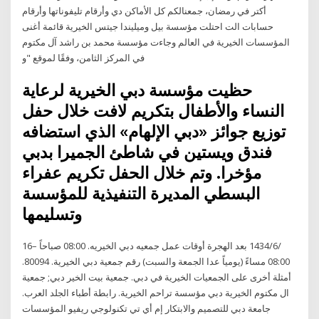
أكتر في رمضان، جمعنالكم كل الأماكن دي وأرقام تليفوناتها وأرقام
حسابات الت احتلت مؤسسة بيل وميليندا جيتس الخيرية قائمة أغنى
المؤسسات الخيرية في العالم وجاءت مؤسسة محمد بن راشد آل مكتوم
في المركز الثامن، وفقًا لموقع "و
حظيت مؤسسة دبي الخيرية لرعاية
النساء والأطفال بتكريم لافت خلال حفل
توزيع جوائز «دبي الإلهام» الذي استضافه
فندق ويستين في شاطئ الجميرا بدبي
مؤخرا. وتم خلال الحفل تكريم عفراء
البسطي المديرة التنفيذية للمؤسسة
وتسليمها
16‏‏/6‏‏/1434 بعد الهجرة أوقات عمل جمعيه دبي الخيريه. 08:00 صباحاً –
08:00 مساءً (يومياً عدا الجمعة والسبت) رقم جمعية دبي الخيرية. 80094.
أمثلة أخرى على الجمعيات الخيرية في دبي. جمعية بيت الخير دبي; جمعية
ال مكتوم الخيرية دبي مؤسسة تراحم الخيرية. رابطة أطباء الجلد العرب.
جامعة دبي للتصميم والابتكار إم أي تي تكنولوجي ريفيو المؤسسات