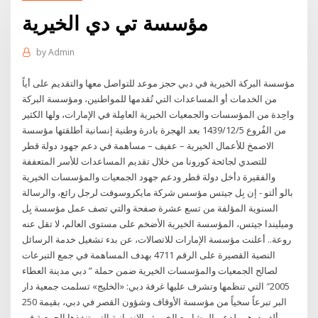
مؤسسة تي دي الخيرية
by
Admin
مؤسسة البركة الخيرية في دبي حجز موعد للتواصل معها والتقديم على أياً
من الخدمات أو المساعدات التي تُقدمها للمواطنين، ومؤسسة البركة
واحِدة من المؤسسات والجمعيات الخيرية العامِلة في الإمارات، ولها الكثير
من الفُروع 5‏‏/12‏‏/1439 بعد الهجرة بادرة وطنية إنسانية أطلقتها مؤسسة
الاصمخ للأعمال الخيرية – عفيف – مساهمة في دعم جهود دولة قطر
للتصدي لجائحة كورونا من خلال تقديم المساعدات للأسر المتعففة
والفقيرة دأخل دولة قطر ودعم جهود الجمعيات والمؤسسات الخيرية
بالو ألتو - إن بِل جيتس مؤسس شركة مايكروسوفت لرجل رائع، والرسالة
السنوية المؤلفة من تسع عشرة صفحة والتي تصف عمل مؤسسة بِل
وميليندا جيتس، المؤسسة الخيرية الأضخم على مستوى العالم، لا تقل عنه
روعة.. أعلنت مؤسسة الإمارات للاتصالات، عن بدء تشغيل خدمة الرسائل
النصية القصيرة على الرقم 4711 بهدف المساهمة في جمع التبرعات
لصالح الجمعيات والمؤسسات الخيرية ضمن حملة ” دبي مدينة العطاء
2005″ التي تنظمها وتشرف عليها غرفة دبي: «الخليج» تسلمت جمعية دار
البر تبرعاً سخياً من مؤسسة الأوقاف وشؤون القصر في دبي، بقيمة 250
ألف درهم، لدعم المشاريع الخيرية والإنسانية التي تنفذها الجمعية في