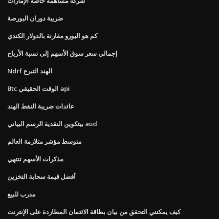
شركة مساهمة خاصة الإمارات
ضريبة دوران البورصة
كم هو اليورو مقارنة بالدولار الكندي
إجمالي سعر سوق الأسهم إلى نسبة الأرباح
Ndrf الهند التبرع
Btc الوقت الحقيقي api
عائدات ضريبة النفط الهند
بيتكوين النقدية الرسم البياني aud
متوسط ​​مؤشر متلازمة العالم
مذكرات الأسهم تنتهي
أفضل قيمة سحابة التخزين
مدرب للبيع
كيف يمكنني التحقق من بيان بطاقة الائتمان المطاردة على الإنترنت