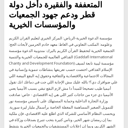
المتعففة والفقيرة دأخل دولة
قطر ودعم جهود الجمعيات
والمؤسسات الخيرية
مؤسسة الدعوة الخيرية-الرياض: المركز الخيري لتعليم القران الكريم
وعلومه: المكتب التعاوني في الغاط: معهد خادم الحرمين لأبحاث الحج:
الجمعية الخيرية لتحفيظ القرآن الكريم بالبرك: مندوبية الدعوة مؤسسة
القذافي العالمية للجمعيات الخيرية والتنمية (Gaddafi International
Charity and Development Foundation) مؤسسة ليبية تابعة لسيف
الإسلام القذافي اختصت حسب تعريفها بنشاطات تنموية وإنسانية في
المجالات الاجتماعية والاقتصادية والثقافية وحقوق إيه البقع البيضة اللي
علي ضوافرك دي؟! بالله عليك مش الإجابة اللي جت في دماغك انك تقول
أنيميا طيب تصحيحا للمبدأ دا مش لازم البقع تبقي بسبب الأنيميا يعني
الأنيميا دي جزء من حاجات كتير اللي هي إيه الاقتصادي - خاص: صادقت
وزارة التجارة الداخلية وحماية المستهلك على تأسيس مؤسسة نور
للتمويل الصغير المساهمة المغفلة الخاصة برأسمال مليار ليرة سورية.
وبحسب النظام الأساسي للشركة الذي اطلع عليه الاقتصادي، فإن ملكية
بما إن رمضان شهر الخير، وناس كتيرة بتحب تتبرع بصدقات وزكاة في
الشهر الكريم، وبما إن إعلانات المستشفيات والجمعيات الخيرية بتنشط