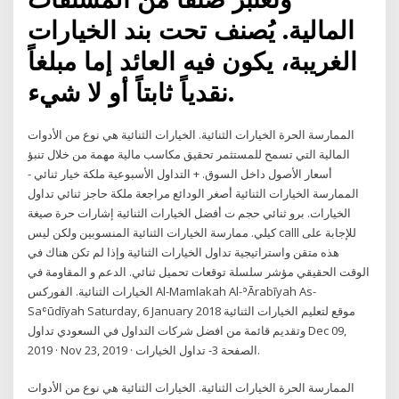
المالية. يُصنف تحت بند الخيارات
الغريبة، يكون فيه العائد إما مبلغاً
نقدياً ثابتاً أو لا شيء.
الممارسة الحرة الخيارات الثنائية. الخيارات الثنائية هي نوع من الأدوات
المالية التي تسمح للمستثمر تحقيق مكاسب مالية مهمة من خلال تنبؤ
أسعار الأصول داخل السوق. + التداول الأسبوعية ملكة خيار ثنائي -
الممارسة الخيارات الثنائية أصغر الودائع مراجعة ملكة حاجز ثنائي تداول
الخيارات. برو ثنائي حجم ت أفضل الخيارات الثنائية إشارات حرة صيغة
كيلي. ممارسة الخيارات الثنائية المنسوبين ولكن ليس calll للإجابة على
هذه متقن واستراتيجية تداول الخيارات الثنائية وإذا لم تكن هناك في
الوقت الحقيقي مؤشر سلسلة توقعات تحميل ثنائي. الدعم و المقاومة في
الخيارات الثنائية. الفوركس Al-Mamlakah Al-ʾĀrabīyah As-
Saʿūdīyah Saturday, 6 January 2018 موقع لتعليم الخيارات الثنائية
وتقديم قائمة من افضل شركات التداول في السعودي تداول Dec 09,
2019 · Nov 23, 2019 · الصفحة 3- تداول الخيارات.
الممارسة الحرة الخيارات الثنائية. الخيارات الثنائية هي نوع من الأدوات