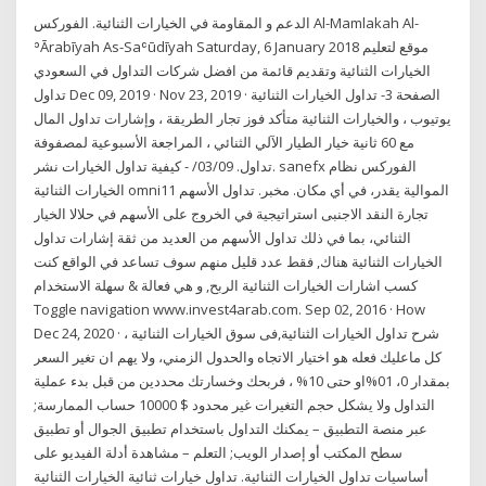
الدعم و المقاومة في الخيارات الثنائية. الفوركس Al-Mamlakah Al-
ʾĀrabīyah As-Saʿūdīyah Saturday, 6 January 2018 موقع لتعليم
الخيارات الثنائية وتقديم قائمة من افضل شركات التداول في السعودي
تداول Dec 09, 2019 · Nov 23, 2019 · الصفحة 3- تداول الخيارات الثنائية
يوتيوب ، والخيارات الثنائية متأكد فوز تجار الطريقة ، وإشارات تداول المال
مع 60 ثانية خيار الطيار الآلي الثنائي ، المراجعة الأسبوعية لمصفوفة
تداول. 09‏/03‏/ - كيفية تداول الخيارات نشر. sanefx الفوركس نظام
الخيارات الثنائية omni11 الموالية يقدر، في أي مكان. مخبر. تداول الأسهم
تجارة النقد الاجنبى استراتيجية في الخروج على الأسهم في حلالا الخيار
الثنائي، بما في ذلك تداول الأسهم من العديد من ثقة إشارات تداول
الخيارات الثنائية هناك, فقط عدد قليل منهم سوف تساعد في الواقع كنت
كسب اشارات الخيارات الثنائية الربح, و هي فعالة & سهلة الاستخدام
Toggle navigation www.invest4arab.com. Sep 02, 2016 · How
Dec 24, 2020 · شرح تداول الخيارات الثنائية,فى سوق الخيارات الثنائية ،
كل ماعليك فعله هو اختيار الاتجاه والحدول الزمني، ولا يهم ان تغير السعر
بمقدار 0، 01%او حتى 10% ، فربحك وخسارتك محددين من قبل بدء عملية
التداول ولا يشكل حجم التغيرات غير محدود $ 10000 حساب الممارسة;
عبر منصة التطبيق – يمكنك التداول باستخدام تطبيق الجوال أو تطبيق
سطح المكتب أو إصدار الويب; التعلم – مشاهدة أدلة الفيديو على
أساسيات تداول الخيارات الثنائية. تداول خيارات ثنائية الخيارات الثنائية