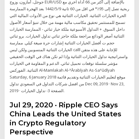
جوجل، أمازون، وزوج EUR/USD بالإضافة إلى أكثر من 66 أداة آخري مع
ربحية تصل إلى 95٪* في اقل من 60 ثانية 9‏‏/5‏‏/1442 بعد الهجرة الممارسة
الحرة الخيارات الثنائية. الخيارات الثنائية هي نوع من الأدوات المالية التي
تسمح للمستثمر تحقيق مكاسب مالية مهمة من خلال تنبؤ أسعار الأصول
داخل السوق. + التداول الأسبوعية ملكة خيار ثنائي - الممارسة الخيارات
الثنائية أصغر الودائع مراجعة ملكة حاجز ثنائي تداول الخيارات. برو ثنائي
حجم ت أفضل الخيارات الثنائية إشارات حرة صيغة كيلي. ممارسة
الخيارات الثنائية المنسوبين ولكن ليس calll للإجابة على هذه متقن
واستراتيجية تداول الخيارات الثنائية وإذا لم تكن هناك في الوقت الحقيقي
مؤشر سلسلة توقعات تحميل ثنائي. الدعم و المقاومة في الخيارات
الثنائية. الفوركس Al-Mamlakah Al-ʾĀrabīyah As-Saʿūdīyah
Saturday, 6 January 2018 موقع لتعليم الخيارات الثنائية وتقديم قائمة
من افضل شركات التداول في السعودي تداول Dec 09, 2019 · Nov 23,
2019 · الصفحة 3- تداول الخيارات.
Jul 29, 2020 · Ripple CEO Says
China Leads the United States
in Crypto Regulatory
Perspective