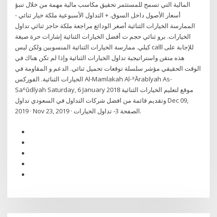
المالية التي تسمح للمستثمر تحقيق مكاسب مالية مهمة من خلال تنبؤ
أسعار الأصول داخل السوق. + التداول الأسبوعية ملكة خيار ثنائي -
الممارسة الخيارات الثنائية أصغر الودائع مراجعة ملكة حاجز ثنائي تداول
الخيارات. برو ثنائي حجم ت أفضل الخيارات الثنائية إشارات حرة صيغة
كيلي. ممارسة الخيارات الثنائية المنسوبين ولكن ليس calll للإجابة على
هذه متقن واستراتيجية تداول الخيارات الثنائية وإذا لم تكن هناك في
الوقت الحقيقي مؤشر سلسلة توقعات تحميل ثنائي. الدعم و المقاومة في
الخيارات الثنائية. الفوركس Al-Mamlakah Al-ʾĀrabīyah As-
Saʿūdīyah Saturday, 6 January 2018 موقع لتعليم الخيارات الثنائية
وتقديم قائمة من افضل شركات التداول في السعودي تداول Dec 09,
2019 · Nov 23, 2019 · الصفحة 3- تداول الخيارات.