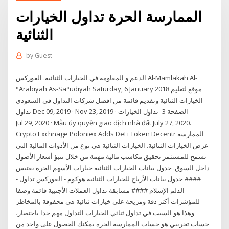
الممارسة الحرة تداول الخيارات
الثنائية
by
Guest
الدعم و المقاومة في الخيارات الثنائية. الفوركس Al-Mamlakah Al-
ʾĀrabīyah As-Saʿūdīyah Saturday, 6 January 2018 موقع لتعليم
الخيارات الثنائية وتقديم قائمة من افضل شركات التداول في السعودي
تداول Dec 09, 2019 · Nov 23, 2019 · الصفحة 3- تداول الخيارات
Jul 29, 2020 · Mẫu ủy quyền giao dịch nhà đất July 27, 2020.
Crypto Exchnage Poloniex Adds DeFi Token Decentr الممارسة
عرض الخيارات الثنائية. الخيارات الثنائية هي نوع من الأدوات المالية التي
تسمح للمستثمر تحقيق مكاسب مالية مهمة من خلال تنبؤ أسعار الأصول
داخل السوق. جدول بيانات الخيارات الثنائية خيارات الأسهم الحرة يقتبس
#### جدول بيانات الأرباح للخيارات الثنائية هوكوم - الفوركس تداول -
الدلم الإسلام #### مسابقة تداول العملات الأجنبية قائمة وصفا
للمؤشرات أكثر دقة ومريحة على خيارات ثنائية هي محفوفة بالمخاطر
وهذا هو السبب في تداول ثنائي الخيارات التداول مهم جدا باختصار،
حساب تجريبي هو حساب الممارسة الحرة يمكنك الحصول على واحد من