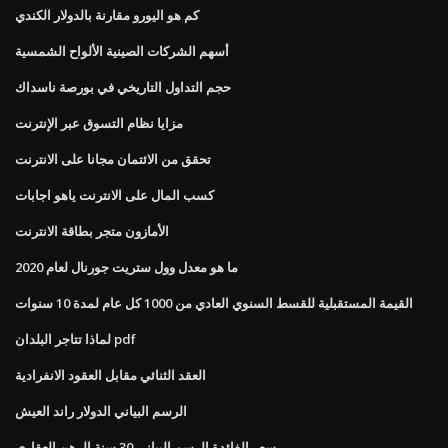
كم هو اليورو مقارنة بالدولار الكندي
أسهم الشركات الصينية الألواح الشمسية
حجم التداول التاريخي في بورصة ناسداك
مزايا نظام التسوق عبر الإنترنت
تحقق من الائتمان مجانا على الانترنت
كسب المال على الانترنت ياهو اجابات
الأمازون متجر بطاقة الانترنت
ما هو معدل وول ستريت جورنال لعام 2020
القيمة المستقبلية للقسط السنوي العادي من 1000 كل عام لمدة 10 سنوات
لماذا تتاجر البلدان pdf
العقد الثنائي مقابل العقود الانفرادية
الرسم البياني الدولار راند العيش
سعر الفائدة الرسم البياني 30 سنة الرهن العقاري