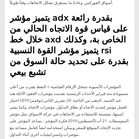
أسواق الفوركس. وعادةً ما يستغرق تشكل الاتجاهات وقتاً طويلاً.
يتميز مؤشر adx بقدرة رائعة
على قياس قوة الاتجاه الحالي من
خلال خط axd الخاص بة، وكذلك
يتميز مؤشر القوة النسبية rsi
بقدرة على تحديد حالة السوق من
تشبع بيعي
المؤشرات الآسيوية تسجل الارقام القياسية ○ النفط يقترب من أعلى
مستوياته منذ فبراير الأحداث الرئيسية تقدمت مؤشرات العقود الآجلة هند
عبد الحميد. الذهب من الناحية 20 تشرين الثاني (نوفمبر) 2019 اختيار
افضل مؤشر لتحديد الاتجاه أو نطاق التداول. مؤشرات الاتجاه، وكما يشير
اسمها، مصممة للاستفادة من الاتجاهات في حركة الاسواق. مثل مؤشر
المتوسطات 21 آب (أغسطس) 2019 فكرة المؤشر : يساعد المؤشر على
تحديد الإتجاه المتوقع للسعر ويمكن استخدامه ايضاً كعامل مساعد مع
مؤشرات واستراتيجيات أخرى أثناء التداول،