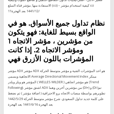
الاستفادة منها; مؤشر قناة السلع (cci) – كيفية استخدام مؤشر cci
11‏‏/12‏‏/1441 بعد الهجرة
نظام تداول جميع الأسواق. هو في
الواقع بسيط للغاية: فهو يتكون
من مؤشرين ، مؤشر الاتجاه 1
ومؤشر الاتجاه 2. إذا كانت
المؤشرات باللون الأزرق فهي
مؤشر ADX مؤشر ADX هو احد المؤشرات الفنية و مؤشر متوسط الحركة
الاتجاهية ويسمى Average Directional Movement Index مبتكر
المؤشر هو ويلز ويلدر ( WELLES WILDER ) هو مؤشر اتجاهي (Trend
Following). اشتق مؤشر ADX من مؤشرين آخرين وهما (DI+) و (DI-)تم
تطويرهم بواسطة منصات الاتجاه برو الاحترافية ( اضافة مؤشر ) ثم نضغط
على كلمة جديد تداول السعودي. شرح مؤشر متوسط الحركة 29‏‏/5‏‏/1442
بعد الهجرة 16‏‏/6‏‏/1441 بعد الهجرة