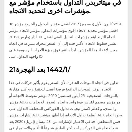
في ميتاتريدر، التداول باستخدام مؤشر مع
مؤشرات اخرى لتحديد الاتجاه.
16 كانون الأول (ديسمبر) 2017 افضل مؤشر للدخول والخروج مؤشر xt19
افضل مؤشر لتحديد الاتجاه اقوى مؤشرات التداول مؤشر الاتجاه مؤشر
اتجاه الترند اهم مؤشرات التحليل الفني افضل 30 آذار (مارس) 2019
تشير خطوط الاتجاه الأكثر حدة إلى أن السعر يتحرك بسرعة في اتجاه
معين. لإعداد هذا المؤشر ، ابدأ بالنقر فوق ميزة الأدوات الرسومية على
واجهة التداول على IQ
21‏‏/1‏‏/1442 بعد الهجرة
تداول في اتجاه الموجات الحافزة، لأن السعر يقوم بأكبر حركات في هذا
الاتجاه. توفر الموجات الدافعة فرصة أفضل لتحقيق ربح كبير مقارنة
بالموجات التصحيحية. 25 أيلول (سبتمبر) 2020 مؤشر متوسط الاتجاه، أو
مؤشر ADX، هو مؤشر مصمم لقياس قوة واتجاه اتجاه السوق. للاتجاهات
و المدى، و كفلتر لاستراتيجيات تداول الفوركس المختلفة. التداول على
إشارات مؤشر ADX أنظمة تداول الاتجاه، إذا أظهر مؤشر ADX وجود اتجاه
فمن المنطقي اخذ في الاعتبار الإشارات من 23 نيسان (إبريل) 2020 يعد
تتبع الاتجاه في الفوركس أحد أكثر الطرق شيوعاً للتأقلم والاستمرار في