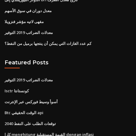
معدل دوران في سوق الأسهم
مقهى لاتيه مؤشر فنزويلا
معدلات الضرائب 2019 التوفير
كم عدد الغازات التي يمكن أن ينتجها برميل من النفط؟
Featured Posts
معدلات الضرائب 2019 التوفير
Isctr كونستانتا
أسوأ وسيط فوركس عبر الإنترنت
Btc الوقت الحقيقي api
توقعات الطلب على النفط 2040
كارا menghitung القيمة المستقبلية dengan inflasi