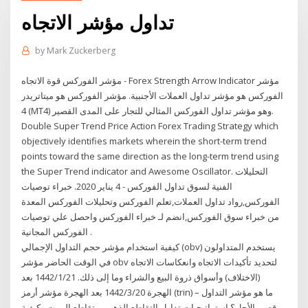
تداول مؤشر الاتجاه
by
Mark Zuckerberg
مؤشر الفوركس قوة الاتجاه - Forex Strength Arrow Indicator مؤشر
الفوركس هو مؤشر تداول العملات الأجنبية. مؤشر الفوركس هو ميتاتريدر
4 (MT4) وهو مؤشر تداول الفوركس المثالي للتجار على المدى القصير.
Double Super Trend Price Action Forex Trading Strategy which
objectively identifies markets wherein the short-term trend
points toward the same direction as the long-term trend using
the Super Trend indicator and Awesome Oscillator. التحليلات
الفنية لسوق تداول الفوركس - 4 يناير 2020. خبراء توصيات
الفوركس,رواد تداول العملات,تعلم الفوركس وتحليلات الفوركس المعدة
من خبراء سوق الفوركس,انضم لـ خبراء الفوركس واحصل علي توصيات
الفوركس المجانية .
كيفية استخدام مؤشر حجم التداول الإجمالي (obv) يستخدم المتداولون
في الوقت الحاضر مؤشر obv لتحديد تأكيدات الاتجاه وانعكاسات الاتجاه
(الاختلاف) وأسواق ذروة البيع والشراء وما إلى ذلك. 21‏‏/1‏‏/1442 بعد
الهجرة 20‏‏/3‏‏/1442 بعد الهجرة مؤشر أرمز (trin) – ما هو مؤشر التداول
قصير الأجل؟ استراتيجيات تداول التقاطع الذهبي و تقاطع الموت وكيفية