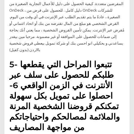
المقرضين متعددة. كيفية الحصول على دليل للأعمال التجارية الصغيرة من
OnDeck ، دليل كامل . للحصول على قرض من OnDeck للشركات
الصغيرة ، عادةً ما يتم تقديم الطلب عبر الإنترنت في أي وقت من اليوم.
القرض الشخصي هو مبلغ من المال تقترضه من بنك أو اتحاد ائتماني أو
مُقرض عبر الإنترنت. يمكن تأمين القروض الشخصية ، مما يعني أنك بحاجة
إلى ضمانات للحصول على الموافقة أو غير مضمونة. مرحبا مين بيقدر
يساعدني و يحكيلي انو احسن بنك او شركة تمويل بيعطي قروض شخصية
بالاردن (بدون كفيل)
5- تتبعوا المراحل التي يقطعها
طلبكم للحصول على سلف عبر
الأنترنت في الزمن الواقعي 6-
احصلوا على تمويل بكل سهولة
تمكنكم قروضنا الشخصية المرنة
والملائمة لمصالحكم واحتياجاتكم
من مواجهة المصاريف