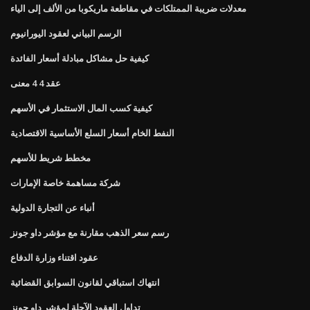
معدلات ضريبة الممتلكات في مقاطعة ماريكوبا من الألف إلى الياء
الرسم البياني لعقود اليورانيوم
كيفية حل مشاكل مبادلة أسعار الفائدة
عقد 4 4 معنى
كيفية كسب المال الاستثمار في الأسهم
النفط الخام أسعار السلع الأساسية الاقتصادية
مخطط شريط للأسهم
شركة مساهمة خاصة الإمارات
أنباء عن التجارة الدولية
رسم سعر الذهب مقارنة مع مؤشر داو جونز
عقود اقتناء وزارة الدفاع
انتهاك استباقي لقانون السوابق القضائية
تداول العقود الآجلة لمؤشر داو جونز