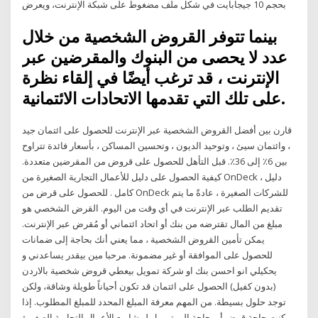
بحجم 10 جيجابايت في شكل ملف مضغوط على شبكة الإنترنت، ويعرض
بينما تتوفر القروض الشخصية من خلال
عدد لا يحصى من البنوك والمقرضين عبر
الإنترنت ، قد ترغب أيضًا في إلقاء نظرة
على تلك التي تقدمها الاتحادات الائتمانية.
قارن بين أفضل القروض الشخصية عبر الإنترنت للحصول على ائتمان جيد
، وائتمان سيئ ، وتوحيد الديون ، وتحسين المساكن ، بأسعار فائدة تتراوح
بين 6٪ إلى 36٪. قبل التأهل للحصول على قروض من المقرضين متعددة.
كيفية الحصول على دليل للأعمال التجارية الصغيرة من OnDeck ، دليل
كامل . للحصول على قرض من OnDeck للشركات الصغيرة ، عادةً ما يتم
تقديم الطلب عبر الإنترنت في أي وقت من اليوم. القرض الشخصي هو
مبلغ من المال تقترضه من بنك أو اتحاد ائتماني أو مُقرض عبر الإنترنت.
يمكن تأمين القروض الشخصية ، مما يعني أنك بحاجة إلى ضمانات
للحصول على الموافقة أو غير مضمونة. مرحبا مين بيقدر يساعدني و
يحكيلي انو احسن بنك او شركة تمويل بيعطي قروض شخصية بالاردن
(بدون كفيل) الحصول على ائتمان قد تكون أحياناً طويلة وشاقة، ولكن
توجد حلول بسيطة. من المهم معرفة المبلغ المحدد للمبلغ المطلوب. إذا
كنت حاجة قرض أو بحاجة إلى تمويل لمشاريع الأعمال التجارية الصغيرة