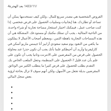
4‏‏/11‏‏/1433 بعد الهجرة
القروض الشخصية هي مصدر سريع للمال ، ولكن كيف تستخدمها يمكن أن
تساعد أو تطاردك. هنا إيجابيات وسلبيات الحصول على قرض شخصي. إذا
كنت صاحب عمل ، فيمكنك اختيار استئجار مساحة تجارية أو شراء واحدة.
من الناحية المثالية ، يجب أن تمتلك مكتبك أو مستودعك. المشكلة هي أن
هذه المساحات التجارية باهظة الثمن ، ومعظم أصحاب الأعمال لا يملكون
ما يكفي من النقود يوم سعيد سعودي أرابيز أنا جيمس ماريو أسكن في
كارليفرنيا وأريد أن أحيطكم علما بأنك يجب أن تكون حذرا عند محاولة
الحصول على قرض من المقرضين على الانترنت وثانيا يجب أن تكون على
علم بأن عدد قليل 7-الحصول على المنظمة، وجعل الملعب الخاص بك.
التقدم بطلب للحصول على قرض كثيرا ما يتطلب الكثير من الوثائق.
المقرضين بديلة تجعل من الأسهل، ولكن أنهم سوف لا تزال بحاجة لرؤية
بعض سجل المالي.