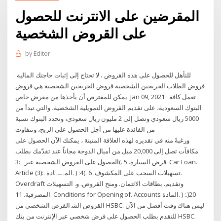
المقرضين على الانترنت للحصول
على القروض الشخصية
by
Editor
للتأهل للحصول على هذه القروض ، لا تحتاج إلى إثبات حاجتك المالية.
قروض الطلاب الخريجين الشخصية قروض الخريجين الشخصية هي قروض
يمكن للمقترض أن يأخذها من مقرض خاص. Jan 09, 2021 · تعمل كافة
البنوك السعودية، على تقديم القروض التمويلية الشخصية، والتي تبدأ من
5000 ريال سعودي وتصل إلى 2 مليون ريال سعودي، وتحدد البنوك نسبة
من الفائدة عليها من أجل الحصول على الربح، وتتفاوت
ورغبةً منه في تقديره لهذه العلاقة المتينة ، يمكنك الآن الحصول على
مكافآت تصل إلى 20,000 ميل من أميال الدوحة مجاناً عند تقدّمك بطلب
الحصول على القروض الشخصية عبر :3(. ﻗﺮض اﻟﺴﻴﺎرة. 5. Car Loan.
Article (3):. اﻟﻤ. ــ. ﺎدة. ) :4(. ﺗﺴﻬﻴﻼت اﻟﺴﺤﺐ ﻋﻠﻰ اﻟﻤﻜﺸﻮف. 6.
Overdraft وﺗﻘﺪﻳﻢ. ﺑﻄﺎﻗﺎت اﻻﺋﺘﻤﺎن. وﻣﻨﺢ اﻟﻘﺮوض. و. اﻟﺘﺴﻬﻴﻼت
اﻟﻤﺼﺮﻓﻴﺔ. 11. Conditions for Opening of. Accounts اﻟﻤﺎدة. ) :20(.
اﻟﻘﺮوض اﻟﺸ القرض الشخصي من HSBC. ليس هناك وقت أفضل من الآن
للتقدم بطلب الحصول على قرض شخصي عبر الإنترنت من بنك HSBC.