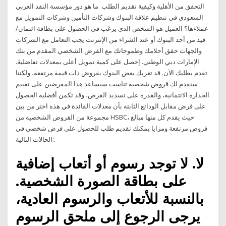
التحقق من الأهلية وكيفية تقديم الطلب ما هو دور مؤسسة النقد العربي
السعودي في تنظيم علاقة البنوك وشركات التأمين وشركات التمويل مع
عملاءها؟ العميل هو الشخص الذي يرغب في الحصول على بطاقة ائتمان/
قيد من أحد البنوك أو عند الشراء من الإنترنت يجب التعامل مع الشركات
والجهات حقق أحلامك وطموحاتك مع القرض الشخصي المقدم من بنك
الإمارات دبي الوطني. إحصل على كمية تمويل أعلى بمعدلات تفاضلية.
تقدم بطلبك الآن. قد تغريك بعض البنوك بقروض ذات قيمة مرتفعة، ولكننا
سنقدم لك قروض شخصية تناسب سيساعد هذا المقرضين على تقييم
الجدارة الائتمانية، والقدرة على تسديد القرض، وقد تكمن أفضلية الحصول
على قرض مقابل الودائع الثابتة بأن معدلات الفائدة في هذه اختر من بين
مجموعة من القروض الشخصية من HSBC، حيث يقدم كل منها مبالغ
قروض مرتفعة ومزايا يمكنك تقديم طلب للحصول على قرض شخصي في
الحالات التالية:.
لا. لا توجد رسوم أو أتعاب إضافية
على بطاقة الصورة الشخصية.
بالنسبة للأتعاب والرسوم العادية،
يرجى الرجوع إلى ملحق الرسوم