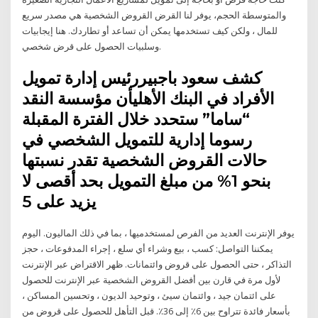
والمتوسطة الحجم، يوفر لنا القرض القروض الشخصية هي مصدر سريع
للمال ، ولكن كيف تستخدمها يمكن أن تساعد أو تطاردك. هنا إيجابيات
وسلبيات الحصول على قرض شخصي.
كشف سعود باجبيررئيس إدارة تمويل
الأفراد في البنك الأهليأن مؤسسة النقد
“ساما” ستحدد خلال الفترة المقبلة
رسوما إدارية للتمويل الشخصي في
حالات القروض الشخصية تقدر نسبتها
بنحو 1% من مبلغ التمويل بحد أقصى لا
يزيد على 5
يوفر الإنترنت العديد من الفرص لمستخدميها ، بما في ذلك الماليون. اليوم
يمكننا التواصل: كسب ، بيع وشراء أي سلع ، إجراء المدفوعات ، حجز
التذاكر ، حتى الحصول على قروض وائتمانات. ظهر الاقتراض عبر الإنترنت
لأول مرة في قارن بين أفضل القروض الشخصية عبر الإنترنت للحصول
على ائتمان جيد ، وائتمان سيئ ، وتوحيد الديون ، وتحسين المساكن ،
بأسعار فائدة تتراوح بين 6٪ إلى 36٪. قبل التأهل للحصول على قروض من