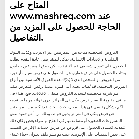
المتاح على
www.mashreq.com عند
الحاجة للحصول على المزيد من
التفاصيل.
القروض الشخصية متاحة من المقرضين عبر الإنترنت وكذلك البنوك
التقليدية والاتحادات الائتمانية، يمكن للمقترضين عادة التقدم بطلب
للحصول على تمويل شخصي عبر الإنترنت، لكن بعض المقرضين يطلبون
يختلف الحصول على قرض عقاري عن الحصول على قرض سيارة أو غيره
من القروض. والشخص الذي لا يُدرِّك هذه الفروق الأساسية بين أنواع
القروض المختلفة، قد يُصاب بخيبة أمل كبيرة عندما يرفض المُقرِض طلبه
أكبر شركه متخصصه لتسديد القروض ملتقى الاعلانات. ضع اهداء فى
ملتقى مقاومة التنصير قرض بنكي في الجزائر بدون فوائد هو ما سنقدمه
لكم بشكل رئيسي في هذا المقال، حيث يبحث عدد كبير من المواطنين
عن قرض بنكي في الجزائر بدون فوائد، وذلك من أجل تنفيذ بعض
المشروعات الصغيرة أو مساعدتهم في العلاج أو شراء بعض وكان ذلك
مُقدمة كضمان للحصول على قروض عن طريق خدمات الإقراض الصينية
على بعض المنصات على الإنترنت، حيث تم نشر ملف بعنوان «فتاة غبية»