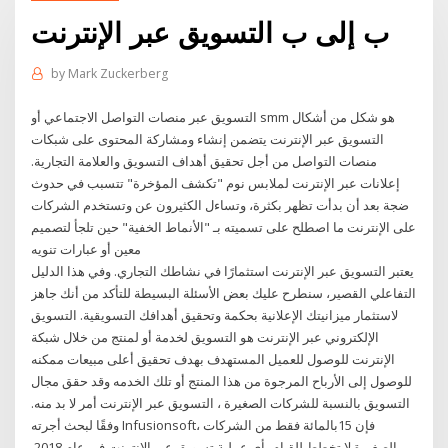
ب إلى ب التسويق عبر الإنترنت
by
Mark Zuckerberg
التسويق عبر منصات التواصل الاجتماعي أو smm هو شكل من أشكال
التسويق عبر الإنترنت يتضمن إنشاء ومشاركة المحتوى على شبكات
منصات التواصل من أجل تحقيق أهداف التسويق والعلامة التجارية.
إعلانات عبر الإنترنت لملابس نوم "تكشف المؤخرة" تتسبب في حدوث
ضجة بعد أن بدأت تظهر بكثرة، وتساءل الكثيرون عن وتستخدم الشركات
على الإنترنت ما اصطلح على تسميته بـ "الأنماط الخفية" حين تلجأ لتصميم
معين أو عبارات تنويه
يعتبر التسويق عبر الإنترنت استثمارًا في نشاطك التجاري. وفي هذا الدليل
التفاعلي القصير، سنطرح عليك بعض الأسئلة البسيطة للتأكد من أنك جاهز
لاستثمار ميزانيتك الإعلانية بحكمة وتحقيق أهدافك التسويقية. التسويق
الإلكتروني عبر الإنترنت هو التسويق لخدمة أو لمنتج من خلال شبكة
الإنترنت للوصول للعميل المستهدف بهدف تحقيق أعلى مبيعات ممكنه
للوصول إلى الأرباح المرجوة من هذا المنتج أو تلك الخدمه وقد حقق مجال
التسويق بالنسبة للشركات الصغيرة ، التسويق عبر الإنترنت أمر لا بد منه.
وفقًا لبحث أجرته Infusionsoft، فإن 15بالمائة فقط من الشركات
الصغيرة لا تخطط للقيام بأي عملية تسويق عبر الإنترنت في عام 2018.