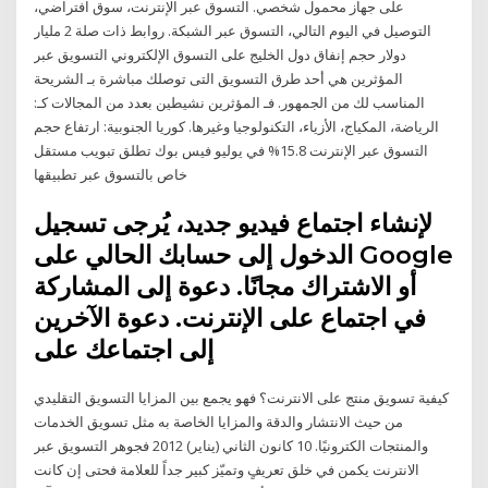
على جهاز محمول شخصي. التسوق عبر الإنترنت، سوق افتراضي،
التوصيل في اليوم التالي، التسوق عبر الشبكة. روابط ذات صلة 2 مليار
دولار حجم إنفاق دول الخليج على التسوق الإلكتروني التسويق عبر
المؤثرين هي أحد طرق التسويق التى توصلك مباشرة بـ الشريحة
المناسب لك من الجمهور. فـ المؤثرين نشيطين بعدد من المجالات كـ:
الرياضة، المكياج، الأزياء، التكنولوجيا وغيرها. كوريا الجنوبية: ارتفاع حجم
التسوق عبر الإنترنت 15.8% في يوليو فيس بوك تطلق تبويب مستقل
خاص بالتسوق عبر تطبيقها
لإنشاء اجتماع فيديو جديد، يُرجى تسجيل
الدخول إلى حسابك الحالي على Google
أو الاشتراك مجانًا. دعوة إلى المشاركة
في اجتماع على الإنترنت. دعوة الآخرين
إلى اجتماعك على
كيفية تسويق منتج على الانترنت؟ فهو يجمع بين المزايا التسويق التقليدي
من حيث الانتشار والدقة والمزايا الخاصة به مثل تسويق الخدمات
والمنتجات الكترونيًا. 10 كانون الثاني (يناير) 2012 فجوهر التسويق عبر
الانترنت يكمن في خلق تعريفٍ وتميّز كبير جداً للعلامة فحتى إن كانت