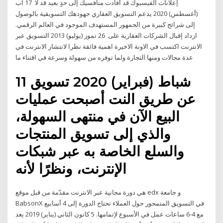
إعلانات الفيسبوك قد أفادت منافسيك إلى حدٍ بعيد قد لا 17 آب
(أغسطس) 2020 يدعم التسويق العقاري جهودهك التسويقية بالوصول
إلى شرائح كبيرة من الجمهور المستهدف الموجود في العالم الرقمي.
ازداد إقبال الشركات العقارية على 26 تموز (يوليو) 2013 التسويق عبر
الانترنت اكتسب في الاونة الاخيرة اهمية فائقة نظرا لانتشار الانترنت في
عدة مجالات ومنها التجارة ولما توفره من سهولة وسرعة في اقتناء ما
11 شباط (فبراير) 2020 تسويق
عن طريق النت أصبحت عمليات
البيع الآن في منتهى السهولة،
والذي إلى تسويق المنتجات
والسلع الخاصة به عبر شبكات
الإنترنت، ونظرًا لأنه
هي دورة مجانية عبر الانترنت مقدّمة من قبل موقع edx و جامعة
BabsonX في التسويق المتمحور حول العملاء تحتاج الدورة إلى 4 أسابيع
مع 4-6 ساعات عمل في الأسبوع لإتمامها. 5 كانون الثاني (يناير) 2019 يعد