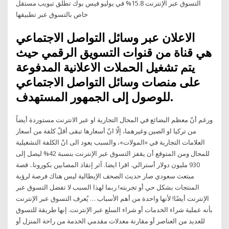
التسوق عبر الإنترنت 15.8% في يوليو فيس بوك تطلق تبويب مستقل
خاص بالتسوق عبر تطبيقها
الاعلان عبر وسائل التواصل الاجتماعي
هي قناة من قنوات التسويق الرقمي حيث
يتم تشغيل الحملات الاعلانية المدفوعة
على منصات وسائل التواصل الاجتماعي
للوصول إلى الجمهور المستهدف.
ورغم أنّ معظم البضائع في المحال التجارية او عبر الانترنت مستوردة أيضاً
من تركيا او الصين وغيرهما، إلّا انّ أسعارها تبقى أقلّ كلفة من أسعار
العلامات التجارية في «المولات»، والسبب يعود الى انّ الكلفة التشغيلية
للمحال ومن المتوقع أن يقفز التسوق عبر الإنترنت بنسبة 42% ليصل إلى
930 مليون دولار أسترالي. اقرا ايضا. آثر إنقاذ المصابين بكورونا.. قصة
مبتعث سعودي صار حديث الصحف الإيطالية ليس هناك فرصة لرؤية
المنتجات بشكل حي أو تجربته! ربما لهذا السبب لا تفضل التسوق عبر
الإنترنت أيضًا! لأنها واحدة من أهم الأسباب … يُعرف التسوق عبر الإنترنت
بأنه عملية شراء الخدمات أو شراء السلع عبر الإنترنت. إنها طريقة للتسوق
للعديد من العناصر أو مقارنة معدلات مقدمي الخدمة من راحة المنزل أو