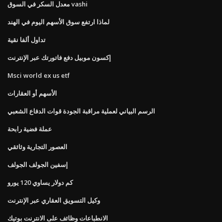
معدل السكر في السوق vashi
لماذا ارتفع سوق الأسهم اليوم في الهند
تداول ألفا نقية
إكسون موبيل دفع فاتورتك عبر الإنترنت
Msci world ex us etf
الأسهم أو العقارات
الرسم البياني لعملية مراقبة الجودة قوات الدفاع الشعبي
عملة فضية رابحة
العصور التجارية وثائقي
إسفين الجولف الجولف
كم دولار يساوي 120 يورو
وكيل التسويق العقاري عبر الإنترنت
الانطباعات وظائف على الانترنت بوتيك