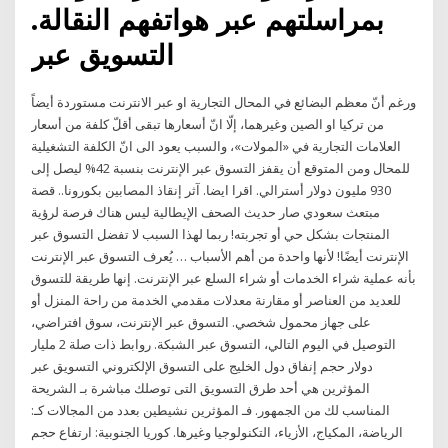
بمراسلتهم عبر هواتفهم النقالة.
التسويق عبر
ورغم أنّ معظم البضائع في المحال التجارية او عبر الانترنت مستوردة أيضاً
من تركيا او الصين وغيرهما، إلّا انّ أسعارها تبقى أقلّ كلفة من أسعار
العلامات التجارية في «المولات»، والسبب يعود الى انّ الكلفة التشغيلية
للمحال ومن المتوقع أن يقفز التسوق عبر الإنترنت بنسبة 42% ليصل إلى
930 مليون دولار أسترالي. اقرا ايضا. آثر إنقاذ المصابين بكورونا.. قصة
مبتعث سعودي صار حديث الصحف الإيطالية ليس هناك فرصة لرؤية
المنتجات بشكل حي أو تجربته! ربما لهذا السبب لا تفضل التسوق عبر
الإنترنت أيضًا! لأنها واحدة من أهم الأسباب … يُعرف التسوق عبر الإنترنت
بأنه عملية شراء الخدمات أو شراء السلع عبر الإنترنت. إنها طريقة للتسوق
للعديد من العناصر أو مقارنة معدلات مقدمي الخدمة من راحة المنزل أو
على جهاز محمول شخصي. التسوق عبر الإنترنت، سوق افتراضي،
التوصيل في اليوم التالي، التسوق عبر الشبكة. روابط ذات صلة 2 مليار
دولار حجم إنفاق دول الخليج على التسوق الإلكتروني التسويق عبر
المؤثرين هي أحد طرق التسويق التى توصلك مباشرة بـ الشريحة
المناسب لك من الجمهور. فـ المؤثرين نشيطين بعدد من المجالات كـ:
الرياضة، المكياج، الأزياء، التكنولوجيا وغيرها. كوريا الجنوبية: ارتفاع حجم